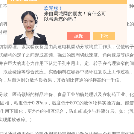
互不相溶，或难以相溶，或不发生化学反应。分散过程是由一种
欢迎您！
来自局域网的朋友！有什么可
以帮助您的吗？
乳化或悬浮状态，两者都是一个液态物质的混合处理过程。乳化的
过程中，固体颗粒必须均匀分布在液体内。
割原理。该实验设备是由高速电机驱动分散均质工作头，促使转子
式结构的定子之间形成高频、强烈的圆周切线速度、角向速度等综合
并在巨大的离心力作用下从定子孔中甩出。定、转子在合理狭窄的间
、液流碰撞等综合效应。实验物料在容器中循环往复以上工作过程，
合，从而达到分散均质效果，其效能比普通的搅拌高约一千倍。
散、医药领域的样品准备、食品工业的酶处理以及在制药工业、化
，粘度低于0.2Pa.s，温度低于80℃的液体物料实验方面。能使
作用下细化，更均匀的相互混合，防止或减少与料液分层。如:（乳
实现柔软破碎。）
以通过使用合适的乳化剂和稳定剂使分散体达到一个长期稳定的状