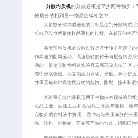
分散均质机
的分散必须是至少两种物质：
物质分散相到另一物质连续相之中。
大多数分散均质进程的目标是达到分散均质后的
分散阶段也就是使样品液化的过程。在悬浮的生产
实验室均质机的分散过程是基于转子与定子的切
作高速的圆周远动。高速旋转的转子与配合精密爪
动能，促使实验物料从实验容器底部吸入转子区，
隙中形成强烈、往复的液力剪切、摩擦、离心挤压
并承受每分钟高达数万次的剪切、撕裂、撞击和混
实验室分散均质机适用于生物技术领域的组织分
妆品工业、油漆工业和石油化工等液与液相、液与固相
实验介质在料液中挤压、强冲击与失压膨胀的三重
品、饮料、化妆品、药品等产品的匀浆，组织细胞
能够精细快速得到小粒径的液滴和固体颗粒。可