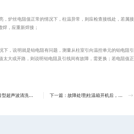
灯亮，炉丝电阻值正常的情况下，柱温异常，则应检查接线处，若属接
虚焊，应重新焊接；
情况下，说明就是铂电阻有问题，测量从柱室引向温控单元的铂电阻引
值太大或开路，则说明铂电阻及引线间有故障，需更换；若电阻值正
声波清洗器进行脱气操作？
下一篇：
故障处理|柱温箱开机后，屏幕亮了但是没有显示