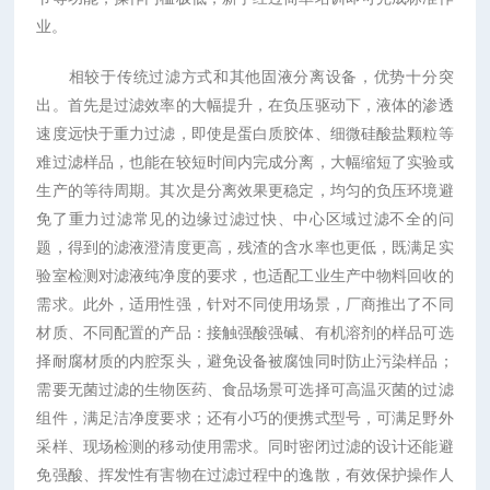
业。
相较于传统过滤方式和其他固液分离设备，优势十分突
出。首先是过滤效率的大幅提升，在负压驱动下，液体的渗透
速度远快于重力过滤，即使是蛋白质胶体、细微硅酸盐颗粒等
难过滤样品，也能在较短时间内完成分离，大幅缩短了实验或
生产的等待周期。其次是分离效果更稳定，均匀的负压环境避
免了重力过滤常见的边缘过滤过快、中心区域过滤不全的问
题，得到的滤液澄清度更高，残渣的含水率也更低，既满足实
验室检测对滤液纯净度的要求，也适配工业生产中物料回收的
需求。此外，适用性强，针对不同使用场景，厂商推出了不同
材质、不同配置的产品：接触强酸强碱、有机溶剂的样品可选
择耐腐材质的内腔泵头，避免设备被腐蚀同时防止污染样品；
需要无菌过滤的生物医药、食品场景可选择可高温灭菌的过滤
组件，满足洁净度要求；还有小巧的便携式型号，可满足野外
采样、现场检测的移动使用需求。同时密闭过滤的设计还能避
免强酸、挥发性有害物在过滤过程中的逸散，有效保护操作人