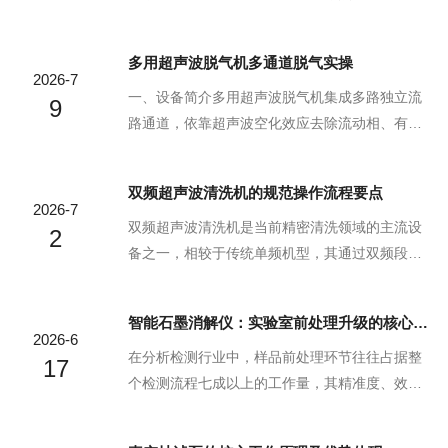
微米级微小气泡，正压阶段气泡瞬间溃灭，释放
性特性，替代传统酸消解、电热板消解等老旧模
出瞬时高压与高速微射流，可有效剥离物件表面
式，能够高效完成各类复杂样品的分解前处理，
多用超声波脱气机多通道脱气实操
及缝隙内的各类附着物，无需依赖高强度摩擦即
为后续重金属、元素含量检测提供稳定合格的待
2026-7
可实现深度清洁。2.槽体与循环系统设计：大型设
测液，是实验室提效、降本、保精准的核心装
一、设备简介多用超声波脱气机集成多路独立流
9
备的清洗槽...
备。智能石墨消解仪适配多元应用场景：1.环境检
路通道，依靠超声波空化效应去除流动相、有机
测方向：可适配土壤、沉积物、工业固废、地表
溶剂内溶解气泡，适配液相色谱、平行合成、光
水/废水等环境样品的消解处理，满足常规重金
谱分析等设备，多通道可同时处理多种溶剂，同
双频超声波清洗机的规范操作流程要点
属、营养盐等指标的检测前处理需求，适配不同
步完成脱气作业，提升实验数据稳定性，避免气
2026-7
基体的环境样品处理要求。2.食品粮油方向：覆盖
泡造成压力波动、基线漂移、出峰异常。二、实
双频超声波清洗机是当前精密清洗领域的主流设
2
粮食、油料、...
操前准备1.设备检查查看多用超声波脱气机各通道
备之一，相较于传统单频机型，其通过双频段超
管路无开裂、老化，接头密封完好无渗漏；水箱
声协同作业，既提升了清洗覆盖效率，也降低了
液位处于标准刻度区间，无浑浊、杂质堆积；控
对脆弱物件的损伤风险，在工业制造、商用民用
智能石墨消解仪：实验室前处理升级的核心载体
制面板按键、温度、超声功率调节功能正常；确
等多个场景都有广泛应用。双频超声波清洗机的
2026-6
认各通道电磁阀、导流管路通畅，无干涸溶剂结
核心工作原理与结构特性：1.双频协同的超声发生
在分析检测行业中，样品前处理环节往往占据整
17
晶堵塞。2.溶...
机制：设备内置两套独立的超声换能系统，一套
个检测流程七成以上的工作量，其精准度、效率
输出低频段超声，另一套输出高频段超声，两套
直接决定了最终检测结果的可靠性。长期以来，
系统可独立工作也可同步运行。低频段超声空化
环境、食品、地质、医药等领域的实验室普遍面