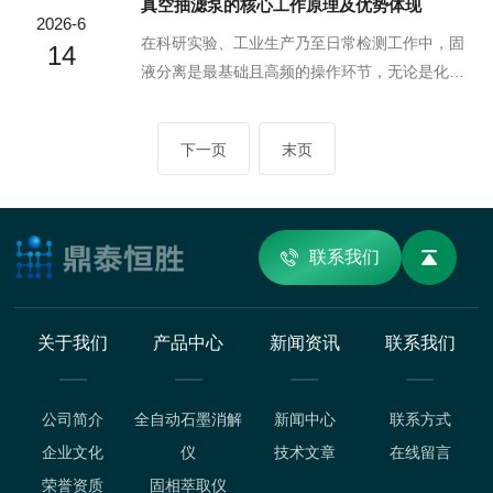
真空抽滤泵的核心工作原理及优势体现
效应更强，能快速震松物件表面附着的顽固大块
临消解环节的痛点：传统电热板消解受热不均、
2026-6
污渍、油垢；高频段超声穿透能力更优，可深入
耗时久、人工依赖度高，微波消解设备昂贵、对
在科研实验、工业生产乃至日常检测工作中，固
14
物件缝隙、微孔...
操作人员专业性要求高、大批量样品处理效率
液分离是最基础且高频的操作环节，无论是化学
低，很难适配当下检测量激增、标准要求不断提
反应的产物提纯、环境样品的预处理，还是工业
升的行业需求。智能石墨消解仪的出现，恰好填
生产中的物料提纯、废水处理，都离不开高效的
下一页
末页
补这一市场空白，成为实验室前处理智能化升级
固液分离设备。传统重力过滤依赖液体自身重力
的核心选择。核心技术逻辑基于石墨的物理特性
渗透，不仅效率极低，面对胶体、亚微米级微粒
展开。石墨本身具有优...
等难过滤样品时往往需要数小时甚至更长时间才
能完成，还容易出现过滤不均、滤液浑浊、残渣
联系我们
含水率高等问题，真空抽滤泵的出现，正是为了
解决这些痛点打造的固液分离核心设备，目前已
经成为实验室、工业生产线上的标配工具。真空
关于我们
产品中心
新闻资讯
联系我们
抽滤泵的核心工作原...
公司简介
全自动石墨消解
新闻中心
联系方式
企业文化
仪
技术文章
在线留言
荣誉资质
固相萃取仪