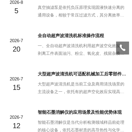
2026-8
真空抽滤泵是依托负压原理实现固液快速分离的
5
通用设备，相较于常压过滤方式，其分离效率更
高，可大幅缩短过滤时长，尤其适配细颗粒、胶
体状样品的处理需求，在实验室检测、工业生产
全自动超声波清洗机标准操作流程
等领域应用十分广泛。真空抽滤泵的工作原理：1.
2026-7
负压形成机制：泵体启动后，内置的动力组件持
一、全自动超声波清洗机利用超声波空化效应，
20
续运转，将抽滤系统内的气体向外抽取，使系统
剥离工件表面油污、粉尘、氧化皮、残留杂质，
内部形成低于外界大气压的稳定负压环境，为滤
具备清洗均匀、不伤工件的特点，广泛应用于实
液的通过提供动力差。2.抽滤分离逻辑：将滤材安
验室精密配件、五金零件、电子元器件、玻璃器
大型超声波清洗机可适配机械加工后零部件的切削液
置于布氏漏斗内，待处理的固液混合样品加入
皿、模具配件等清洗场景。为规范设备操作、保
2026-7
后，负压环境会让滤液快速穿过滤材的孔隙，固
障清洗质量、规避设备故障与安全风险，统一作
大型超声波清洗机是当前工业及商用清洗场景的
15
体颗粒被截留...
业标准，特制定本标准操作流程。二、开机前检
主流设备之一，依托有的超声空化效应实现高效
查准备1.设备状态检查开机前检查设备外壳、控制
深度清洁，相较于传统清洗方式具备显著的效率
面板、电源线完好无破损，接地可靠；槽体无开
与效果优势。大型超声波清洗机的核心工作原理
智能石墨消解仪的应用场景及性能优势体现
裂、无漏水、超声波振板无脱落、无锈蚀。确认
与基础构造：1.空化效应清洁逻辑：设备工作时超
2026-7
设备各功能按键、指示灯正常，无水渍、短路、
声波能量通过清洗介质传递，在液体中形成疏密
智能石墨消解仪是当代分析检测领域样品前处理
12
老化隐患，杜绝...
交替的压力波动，负压阶段液体内部会产生大量
的核心设备，依托石墨材质的高导热性与化学惰