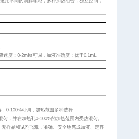
管，适用不同的消解领域，多种加热组合，独立控制，
液
度：0-2ml/s可调，加液准确度：优于0.1mL
，0-100%可调，加热范围多种选择
下混匀，并在加热孔0-100%的加热范围内受热混匀。
离，无样品和试剂飞溅，准确、安全地完成加液、定容