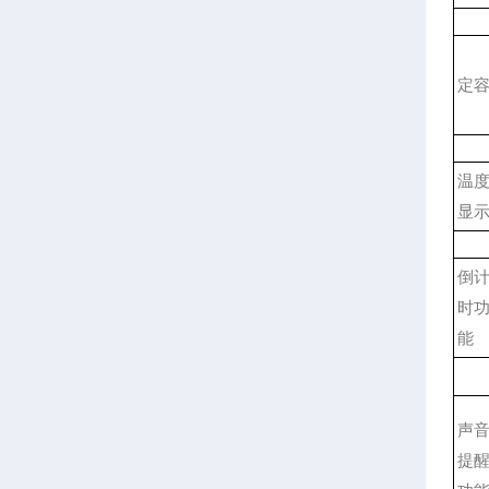
定
温
显
倒
时
能
声
提