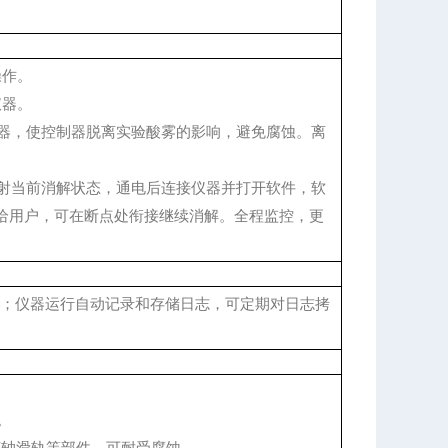
操作。
仪器。
仪器，使控制器脱离实验酸雾的影响，避免腐蚀。离
影射当前消解状态，通电后连接仪器并打开软件，软
给用户，可在断点处衔接继续消解。全程监控，更
级；仪器运行自动记录和存储日志，可定期对日志拷
。
Y轴滑轨等部件，可耐受腐蚀
。