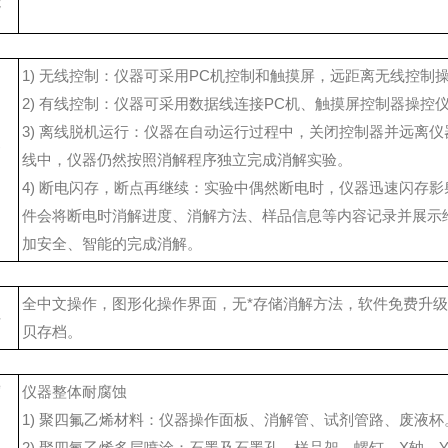
能
1) 无线控制：仪器可采用PC机控制和触摸屏，远距离无线控制
2) 有线控制：仪器可采用数据线连接PC机、触摸屏控制器操控
3) 离线脱机运行：仪器在自动运行过程中，关闭控制器并远离
器
线中，仪器仍然按照消解程序独立完成消解实验。
制
4) 断电闪存，断点再继续：实验中偶然断电时，仪器迅速闪存
件会将断电时消解进度、消解方法、样品信息等内容记录并展示
加安全、智能的完成消解。
全中文操作，图形化操作界面，无*存储消解方法，软件免费升
件
贝存档。
腐
仪器整体耐腐蚀
处
1) 聚四氟乙烯材料：仪器操作面板、消解管、试剂管路、废液杯
2) 聚四氟乙烯多层喷涂：石墨及石墨孔、样品架、螺钉、X轴、