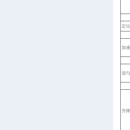
定
加
混
升