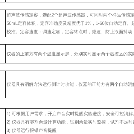
超声波传感定容，选配2个超声波传感器，可同时两个样品传感
容
50mL定容体积，定容准确度及精度优于1%，1-60位自动定容。
校准。定容速度：调速定容，定容终点时，减速、防止液面抖动
度
仪器的正前方有两个温度显示屏，分别实时显示两个温控区的实
示
计
功
仪器具有消解方法运行倒计时功能，仪器的正前方有两个自动消
1) 可根据用户需求，开启声音实时提醒实验进度，安全可控消解
音
2) 仪器具有溶剂余量计算功能，试剂余量实时监控，试剂不足时
醒
3) 仪器运行报错声音提醒