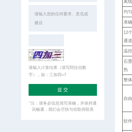
离
均
准
12
通
温
石
请输入计算结果（填写阿拉伯数
热
字），如：三加四=7
整
自
"注：请务必信息填写准确，并保持通
讯畅通，我们会尽快与你取得联系
软