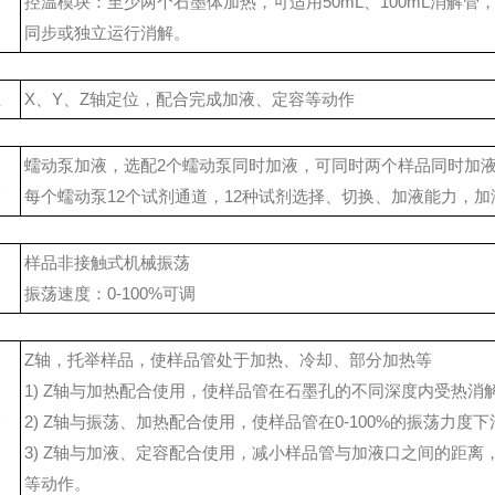
控温模块：至少两个石墨体加热，可适用50mL、100mL消解
同步或独立运行消解。
位
X、Y、Z轴定位，配合完成加液、定容等动作
蠕动泵加液，选配2个蠕动泵同时加液，可同时两个样品同时加
液
每个蠕动泵12个试剂通道，12种试剂选择、切换、加液能力，加液速
样品非接触式机械振荡
匀
振荡速度：0-100%可调
Z轴，托举样品，使样品管处于加热、冷却、部分加热等
1) Z轴与加热配合使用，使样品管在石墨孔的不同深度内受热消解
降
2) Z轴与振荡、加热配合使用，使样品管在0-100%的振荡力度
3) Z轴与加液、定容配合使用，减小样品管与加液口之间的距
等动作。