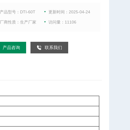
风系统、自动试剂选择添加系统、非接触式机械振
液位传感定容、机械臂托举、声控系统、PC智能控制
产品型号：DTI-60T
更新时间：2025-04-24
件集成，全自动一站式完成样品消解的自动加酸、升
厂商性质：生产厂家
访问量：11106
消解、样品混匀、赶酸、样品冷却、定容，对消解实
度声音提醒、颜色状态显示、断电闪存、无线控制等
产品咨询
联系我们