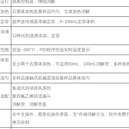
线运行
脱离控制器，继续消解
匀加热
石墨体加热
批量样品均匀、立体加热消解
确定容
超声波传感器准确定容，
0~100mL定容体积
个加液
12种试剂选择添加、定容
道
控范围
室温~260°C，PID程序控温
实时温度显示
墨体加
至少两个石墨体加热，可适用50mL、100mL消解管，多种
体混匀
非样品接触式机械震荡
批量样品整体混匀
集成式自动排风系统
由选配
聚四氟乙烯回流漏斗
消解管、消解管盖
全中文操作，图形化操作界面，无*存储消解方法，软件免费
件
拷贝存档