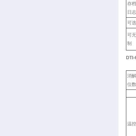
存
日
可
可
制
DTI-
消
位
温