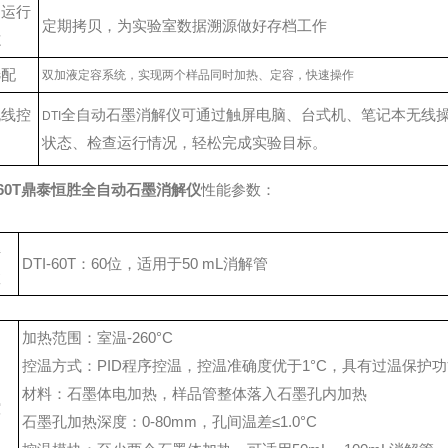
档运行
定期拷贝，为实验室数据溯源做好存档工作
志
选配
双加液定容系统，实现两个样品同时加热、定容，快速操作
无线控
全自动石墨消解仪可通过触屏电脑、台式机、笔记本无线
DTI
状态、检查运行情况，轻松完成实验目标。
60T
鼎泰恒胜
全自动石墨消解仪
性能参数：
解
DTI-60T：60位，适用于50 mL消解管
数
加热范围：室温-260°C
控温方式：PID程序控温，控温准确度优于1°C，具有过温保护
材料：石墨体电加热，样品管整体落入石墨孔内加热
控
石墨孔加热深度：0-80mm，孔间温差≤1.0°C