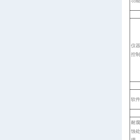
功
仪
控
软
耐
蚀
理