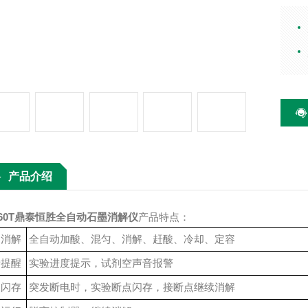
动通
荡、
等部
降温
验进
智能
产品介绍
60T
鼎泰恒胜全自动石墨消解仪
产品特点：
动消解
全自动加酸、混匀、消解、
赶酸、冷却、定容
音提醒
实验进度提示，试剂空声音报警
点闪存
突发断电时，实验断点闪存，接断点继续消解