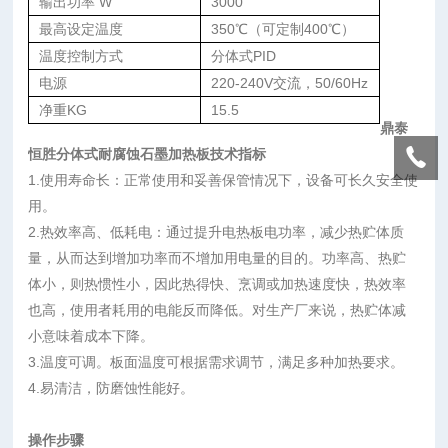
输出功率 W
3000
最高设定温度
350℃（可定制400℃）
温度控制方式
分体式PID
电源
220-240V交流，50/60Hz
净重KG
15.5
鼎泰
恒胜分体式耐腐蚀石墨加热板
技术指标
1.使用寿命长：正常使用和妥善保管情况下，设备可长久安全使
用。
2.热效率高、低耗电：通过提升电热板电功率，减少热贮体质
量，从而达到增加功率而不增加用电量的目的。功率高、热贮
体小，则热惯性小，因此热得快、烹调或加热速度快，热效率
也高，使用者耗用的电能反而降低。对生产厂来说，热贮体减
小意味着成本下降。
3.温度可调。板面温度可根据需求调节，满足多种加热要求。
4.易清洁，防磨蚀性能好。
操作步骤