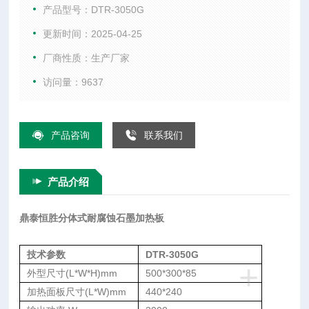
采用≥1.8高纯度、高密度石墨体，导热快、耐磨损、升温更迅
产品型号：DTR-3050G
速。
更新时间：2025-04-25
支持室温-350℃宽裕控温（可定制400℃工业强化版）。
厂商性质：生产厂家
控制器、加热板智能分体设计，实现人机双重防护。
为生物制药、环境检测等领域提供高效、安全的全流程热控解
访问量：9637
决方案。
产品咨询
联系我们
产品介绍
鼎泰恒胜分体式耐腐蚀石墨加热板
技术参数
DTR-3050G
+
外型尺寸(L*W*H)mm
500*300*85
加热面板尺寸(L*W)mm
440*240