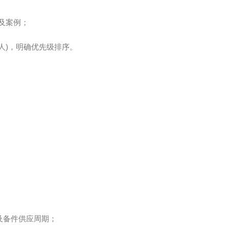
及案例；
人)，明确优先级排序。
及备件供应周期；