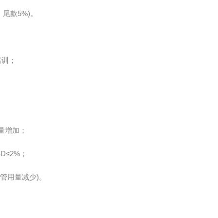
尾款5%)。
培训；
量增加；
≤2%；
管用量减少)。