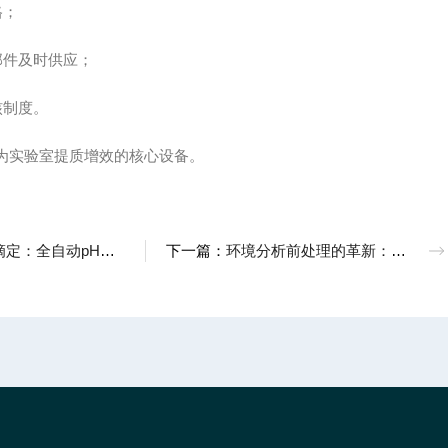
格；
部件及时供应；
核制度。
实验室提质增效的核心设备。
H测定仪如何重塑实验室效率与精准度
下一篇：
环境分析前处理的革新：全自动石墨消解技术