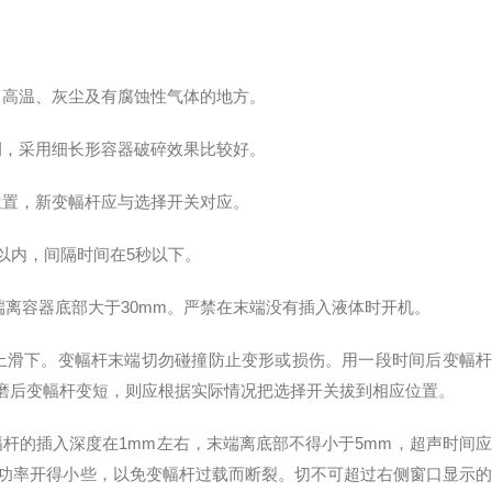
高温、灰尘及有腐蚀性气体的地方。
，采用细长形容器破碎效果比较好。
置，新变幅杆应与选择开关对应。
内，间隔时间在5秒以下。
端离容器底部大于30mm。严禁在末端没有插入液体时开机。
滑下。变幅杆末端切勿碰撞防止变形或损伤。用一段时间后变幅杆
磨后变幅杆变短，则应根据实际情况把选择开关拔到相应位置。
杆的插入深度在1mm左右，末端离底部不得小于5mm，超声时间应
应把功率开得小些，以免变幅杆过载而断裂。切不可超过右侧窗口显示的