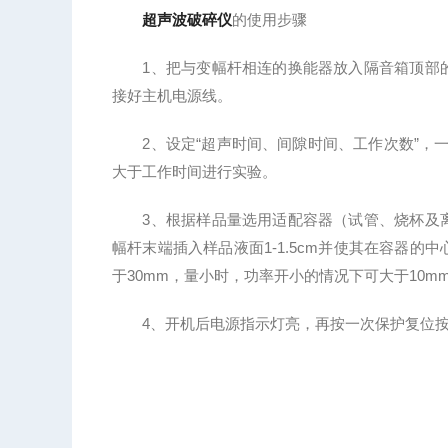
超声波破碎仪
的使用步骤
1、把与变幅杆相连的换能器放入隔音箱顶部的
接好主机电源线。
2、设定“超声时间、间隙时间、工作次数”，一
大于工作时间进行实验。
3、根据样品量选用适配容器（试管、烧杯及离
幅杆末端插入样品液面1-1.5cm并使其在容器
于30mm，量小时，功率开小的情况下可大于10mm
4、开机后电源指示灯亮，再按一次保护复位按