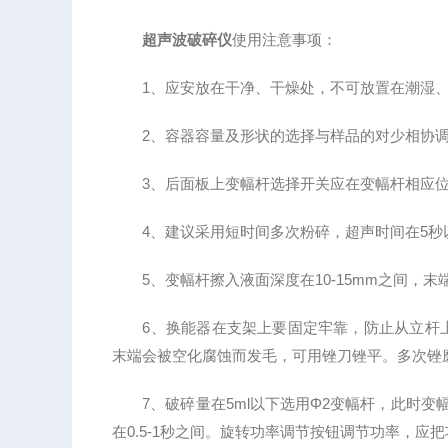
超声波破碎仪
使用注意事项：
1、应安放在干净、干燥处，不可放置在潮湿、
2、容器容量及形状的选择与样品的对少相协调
3、后面板上变幅杆选择开关应在变幅杆相应位
4、建议采用短时间多次粉碎，超声时间在5秒以
5、变幅杆擦入液面深度在10-15mm之间，末
6、换能器在支架上要固定牢靠，防止从立杆上
末端会被空化腐蚀而发毛，可用锉刀锉平。多次锉
7、破碎量在5ml以下选用Φ2变幅杆，此时变幅
在0.5-1秒之间。旋转功率调节按钮调节功率，